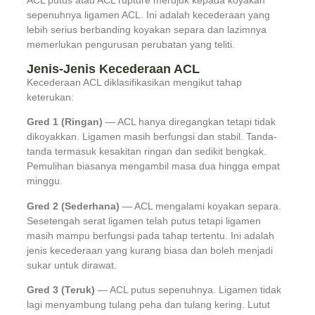
ACL putus atau ACL rupture merujuk kepada koyakan
sepenuhnya ligamen ACL. Ini adalah kecederaan yang
lebih serius berbanding koyakan separa dan lazimnya
memerlukan pengurusan perubatan yang teliti.
Jenis-Jenis Kecederaan ACL
Kecederaan ACL diklasifikasikan mengikut tahap
keterukan:
Gred 1 (Ringan)
— ACL hanya diregangkan tetapi tidak
dikoyakkan. Ligamen masih berfungsi dan stabil. Tanda-
tanda termasuk kesakitan ringan dan sedikit bengkak.
Pemulihan biasanya mengambil masa dua hingga empat
minggu.
Gred 2 (Sederhana)
— ACL mengalami koyakan separa.
Sesetengah serat ligamen telah putus tetapi ligamen
masih mampu berfungsi pada tahap tertentu. Ini adalah
jenis kecederaan yang kurang biasa dan boleh menjadi
sukar untuk dirawat.
Gred 3 (Teruk)
— ACL putus sepenuhnya. Ligamen tidak
lagi menyambung tulang peha dan tulang kering. Lutut