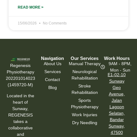
READ MORE >
15/06/2026
No Comments
Navigation
Our Services
Work Hours
About Us
Manual Therapy
9AM - 8PM,
Regenesis
Mon - Sun
Services
Neurological
Physiotherapy
E1-02-10
Rehabilitation
202201014023
Contact
Sunway
(1459720-M)
Stroke
Blog
Geo
Rehabilitation
Avenue,
Located in the
Sports
Jalan
heart of
Physiotherapy
Lagoon
Sunway,
Selatan,
Work Injuries
REGENESIS
Bandar
takes a
Dry Needling
Sunway,
collaborative
47500
and