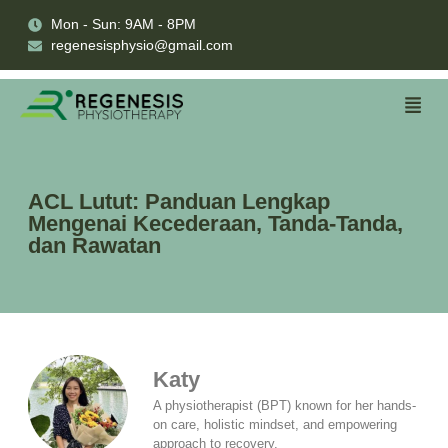
Mon - Sun: 9AM - 8PM
regenesisphysio@gmail.com
ACL Lutut: Panduan Lengkap
Mengenai Kecederaan, Tanda-Tanda,
dan Rawatan
Katy
A physiotherapist (BPT) known for her hands-
on care, holistic mindset, and empowering
approach to recovery.