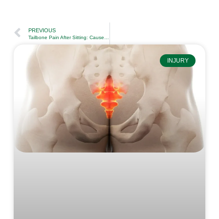
PREVIOUS
Tailbone Pain After Sitting: Causes, Signs, and How Physiotherapy Treats It
INJURY