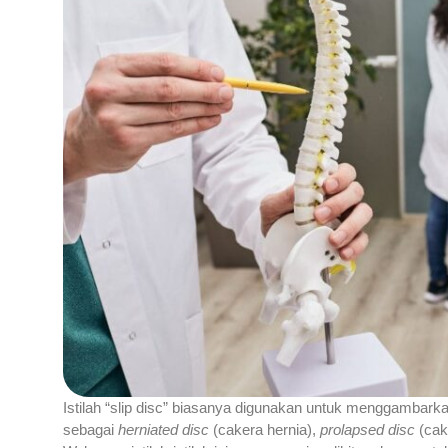
Istilah “slip disc” biasanya digunakan untuk menggambarka
sebagai
herniated disc
(cakera hernia),
prolapsed disc
(cak