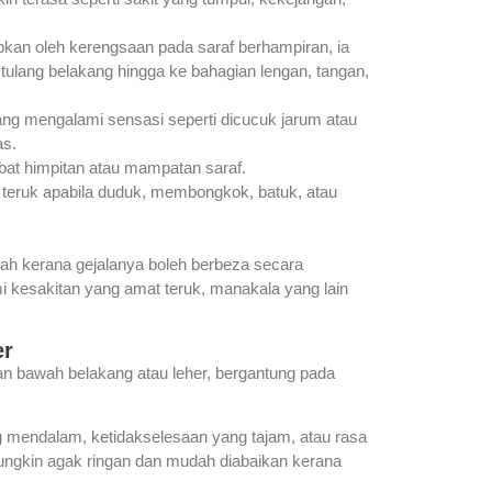
bkan oleh kerengsaan pada saraf berhampiran, ia
ulang belakang hingga ke bahagian lengan, tangan,
ang mengalami sensasi seperti dicucuk jarum atau
as.
ibat himpitan atau mampatan saraf.
h teruk apabila duduk, membongkok, batuk, atau
lah kerana gejalanya boleh berbeza secara
mi kesakitan yang amat teruk, manakala yang lain
er
n bawah belakang atau leher, bergantung pada
g mendalam, ketidakselesaan yang tajam, atau rasa
mungkin agak ringan dan mudah diabaikan kerana