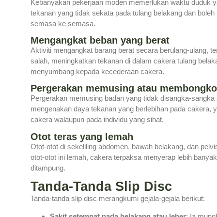
Kebanyakan pekerjaan moden memerlukan waktu duduk y
tekanan yang tidak sekata pada tulang belakang dan bole
semasa ke semasa.
Mengangkat beban yang berat
Aktiviti mengangkat barang berat secara berulang-ulang, t
salah, meningkatkan tekanan di dalam cakera tulang belak
menyumbang kepada kecederaan cakera.
Pergerakan memusing atau membongkok
Pergerakan memusing badan yang tidak disangka-sangka 
mengenakan daya tekanan yang berlebihan pada cakera,
cakera walaupun pada individu yang sihat.
Otot teras yang lemah
Otot-otot di sekeliling abdomen, bawah belakang, dan pel
otot-otot ini lemah, cakera terpaksa menyerap lebih banya
ditampung.
Tanda-Tanda Slip Disc
Tanda-tanda slip disc merangkumi gejala-gejala berikut:
Sakit setempat pada belakang atau leher
: Ia mung