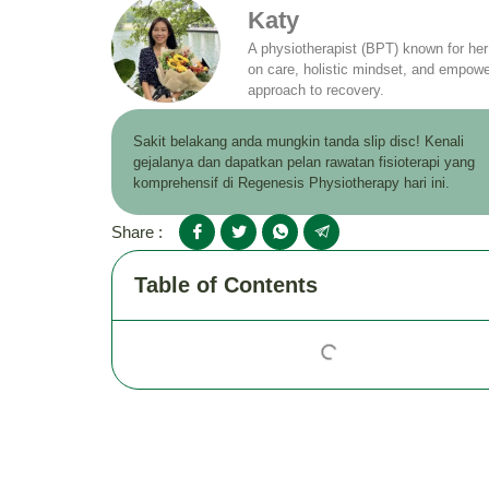
Katy
A physiotherapist (BPT) known for he
on care, holistic mindset, and empowe
approach to recovery.
Sakit belakang anda mungkin tanda slip disc! Kenali
gejalanya dan dapatkan pelan rawatan fisioterapi yang
komprehensif di Regenesis Physiotherapy hari ini.
Share :
Table of Contents