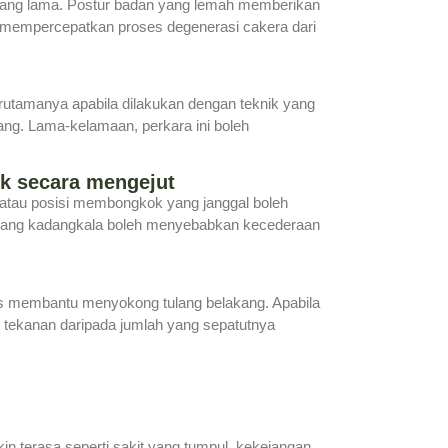
ang lama. Postur badan yang lemah memberikan
h mempercepatkan proses degenerasi cakera dari
erutamanya apabila dilakukan dengan teknik yang
ang. Lama-kelamaan, perkara ini boleh
 secara mengejut
atau posisi membongkok yang janggal boleh
 yang kadangkala boleh menyebabkan kecederaan
vis membantu menyokong tulang belakang. Apabila
k tekanan daripada jumlah yang sepatutnya
kin terasa seperti sakit yang tumpul, kekejangan,