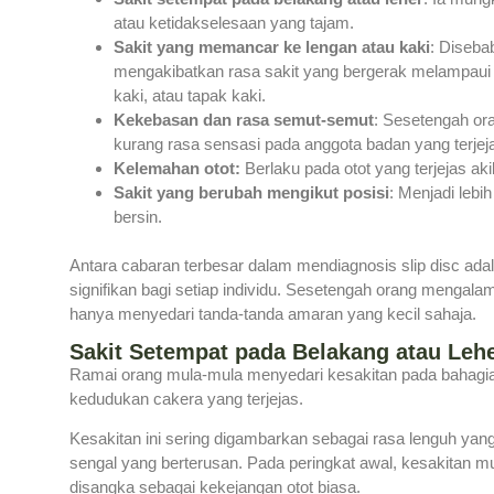
atau ketidakselesaan yang tajam.
Sakit yang memancar ke lengan atau kaki
: Diseba
mengakibatkan rasa sakit yang bergerak melampaui t
kaki, atau tapak kaki.
Kekebasan dan rasa semut-semut
: Sesetengah or
kurang rasa sensasi pada anggota badan yang terjej
Kelemahan otot:
Berlaku pada otot yang terjejas ak
Sakit yang berubah mengikut posisi
: Menjadi lebi
bersin.
Antara cabaran terbesar dalam mendiagnosis slip disc ada
signifikan bagi setiap individu. Sesetengah orang mengala
hanya menyedari tanda-tanda amaran yang kecil sahaja.
Sakit Setempat pada Belakang atau Leh
Ramai orang mula-mula menyedari kesakitan pada bahagia
kedudukan cakera yang terjejas.
Kesakitan ini sering digambarkan sebagai rasa lenguh yan
sengal yang berterusan. Pada peringkat awal, kesakitan 
disangka sebagai kekejangan otot biasa.