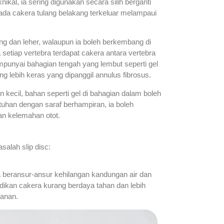
nikal, ia sering digunakan secara silih berganti
a cakera tulang belakang terkeluar melampaui
ng dan leher, walaupun ia boleh berkembang di
setiap vertebra terdapat cakera antara vertebra
punyai bahagian tengah yang lembut seperti gel
ng lebih keras yang dipanggil annulus fibrosus.
 kecil, bahan seperti gel di bahagian dalam boleh
tuhan dengan saraf berhampiran, ia boleh
an kelemahan otot.
alah slip disc:
a beransur-ansur kehilangan kandungan air dan
adikan cakera kurang berdaya tahan dan lebih
kanan.