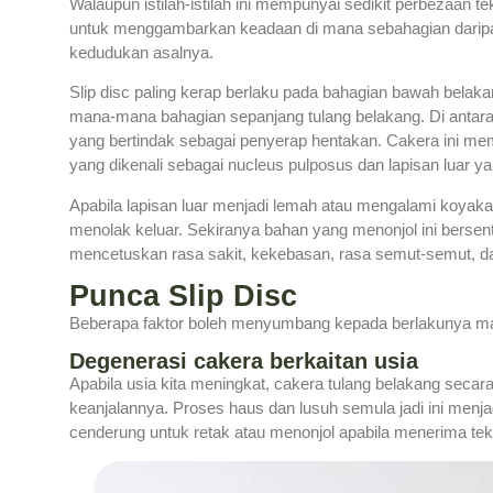
Walaupun istilah-istilah ini mempunyai sedikit perbezaan tek
untuk menggambarkan keadaan di mana sebahagian daripad
kedudukan asalnya.
Slip disc paling kerap berlaku pada bahagian bawah belaka
mana-mana bahagian sepanjang tulang belakang. Di antara 
yang bertindak sebagai penyerap hentakan. Cakera ini mem
yang dikenali sebagai nucleus pulposus dan lapisan luar ya
Apabila lapisan luar menjadi lemah atau mengalami koyakan
menolak keluar. Sekiranya bahan yang menonjol ini bersen
mencetuskan rasa sakit, kekebasan, rasa semut-semut, d
Punca Slip Disc
Beberapa faktor boleh menyumbang kepada berlakunya mas
Degenerasi cakera berkaitan usia
Apabila usia kita meningkat, cakera tulang belakang secar
keanjalannya. Proses haus dan lusuh semula jadi ini menj
cenderung untuk retak atau menonjol apabila menerima te